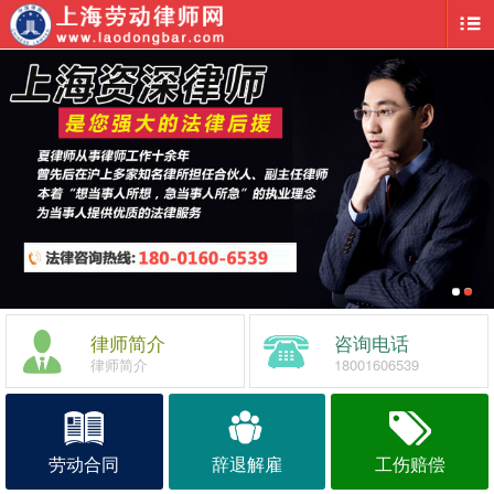
律师简介
咨询电话
律师简介
18001606539
劳动合同
辞退解雇
工伤赔偿