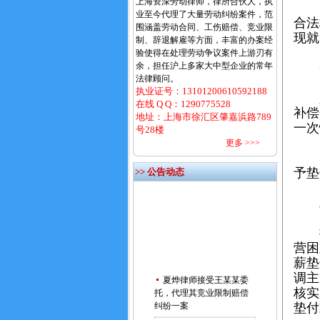
上海资深劳动律师，律所合伙人，执
为
业至今代理了大量劳动纠纷案件，范
合法
围涵盖劳动合同、工伤赔偿、竞业限
现就
制、辞退解雇等方面，丰富的办案经
验使得在处理劳动争议案件上游刃有
余，担任沪上多家大中型企业的常年
一
法律顾问。
执业证号：13101200610592188
人
在线 Q Q：
1290775528
补偿
地址：上海市徐汇区肇嘉浜路789
一次
号28楼
更多 >>>
申
予垫
>> 公告动态
二
按
营困
薪垫
夏烨律师接受王某某委
调主
托，代理其竞业限制赔偿
核实
纠纷一案
垫付