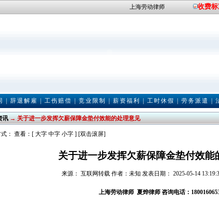
收费标
上海劳动律师
同
|
辞退解雇
|
工伤赔偿
|
竞业限制
|
薪资福利
|
工时休假
|
劳务派遣
|
资讯
→ 关于进一步发挥欠薪保障金垫付效能的处理意见
式： 查看：[
大字
中字
小字
] [双击滚屏]
关于进一步发挥欠薪保障金垫付效能
来源： 互联网转载 作者：未知 发表日期： 2025-05-14 13:19:
上海劳动律师
夏烨律师
咨询电话：180016065