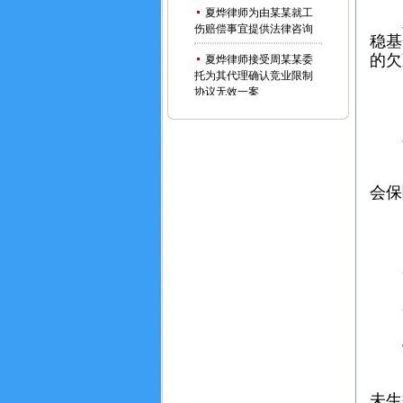
夏烨律师为由某某就工
发
伤赔偿事宜提供法律咨询
稳基
夏烨律师接受周某某委
的欠
托为其代理确认竞业限制
协议无效一案
欠
夏烨律师就田某某不服
工伤认定一事提起行政诉
三
讼
（
夏烨律师代理高某某与
会保
上海某物流公司劳动关系
确认一案
1.
夏烨律师代理劳动者曹
某强制执行一案全额获得
2
赔付
夏烨律师受某集团公司
3.
聘请担任该公司与其高管
之劳动争议一审案件，案
4
件争议标的高达1000余万
元。
（
未生
夏烨律师为刘某就劳务