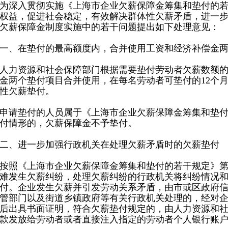
深入贯彻实施《上海市企业欠薪保障金筹集和垫付的若
权益，促进社会稳定，有效解决群体性欠薪矛盾，进一
欠薪保障金制度实施中的若干问题提出如下处理意见：
、在垫付的最高额度内，合并使用工资和经济补偿金两
力资源和社会保障部门根据需要垫付劳动者欠薪数额的
金两个垫付项目合并使用，在每名劳动者可垫付的12个
性欠薪垫付。
请垫付的人员属于《上海市企业欠薪保障金筹集和垫付
付情形的，欠薪保障金不予垫付。
、进一步加强行政机关在处理欠薪矛盾时的欠薪垫付
照《上海市企业欠薪保障金筹集和垫付的若干规定》第
难发生欠薪纠纷，处理欠薪纠纷的行政机关将纠纷情况
付。企业发生欠薪并引发劳动关系矛盾，由市或区政府
管部门以及街道乡镇政府等有关行政机关处理的，经对
后出具书面证明，符合欠薪垫付规定的，由人力资源和
款发放给劳动者或者直接注入指定的劳动者个人银行账