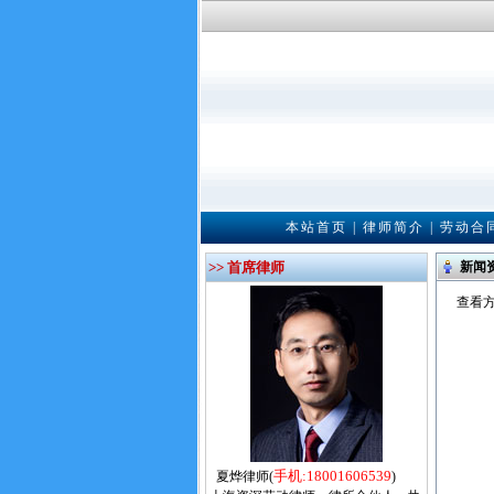
本站首页
|
律师简介
|
劳动合
>> 首席律师
新闻
查看方
手机:18001606539
夏烨律师(
)