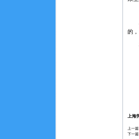
派遣合同解除提供全程法
律服务
四
夏烨律师接受曹某委
涉
托，代理其与某网络科技
的，
有限公司的劳动纠纷强制
执行一案
本通
夏烨律师为沪上某餐饮
公司员工代理欠薪劳动仲
裁
夏烨律师接受上海某科
技公司委托代理其与员工
陈某某劳动仲裁一案
夏烨律师接受李某某、
彭某某委托，代理其劳动
合同纠纷一审案件
夏烨律师受上海某建筑
上海
设计事务所委托，代理其
与程某劳动合同纠纷一案
上一篇
下一篇
夏烨律师为李某某代理