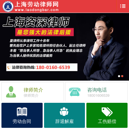
律师简介
咨询电话
律师简介
18001606539
劳动合同
辞退解雇
工伤赔偿