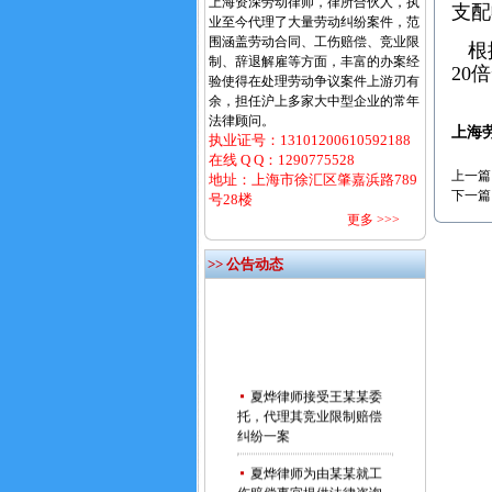
上海资深劳动律师，律所合伙人，执
支配
业至今代理了大量劳动纠纷案件，范
围涵盖劳动合同、工伤赔偿、竞业限
根据
制、辞退解雇等方面，丰富的办案经
20
验使得在处理劳动争议案件上游刃有
余，担任沪上多家大中型企业的常年
法律顾问。
上海
执业证号：13101200610592188
在线 Q Q：
1290775528
上一篇
地址：上海市徐汇区肇嘉浜路789
下一篇
号28楼
更多 >>>
>> 公告动态
夏烨律师接受王某某委
托，代理其竞业限制赔偿
纠纷一案
夏烨律师为由某某就工
伤赔偿事宜提供法律咨询