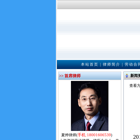
本站首页
|
律师简介
|
劳动合
>> 首席律师
新闻
查看方
手机:18001606539
夏烨律师(
)
20