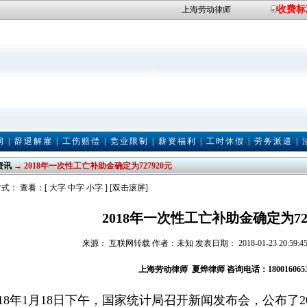
收费标
上海劳动律师
同
|
辞退解雇
|
工伤赔偿
|
竞业限制
|
薪资福利
|
工时休假
|
劳务派遣
|
资讯
→ 2018年一次性工亡补助金确定为727920元
式： 查看：[
大字
中字
小字
] [双击滚屏]
2018年一次性工亡补助金确定为727
来源： 互联网转载 作者：未知 发表日期： 2018-01-23 20:59:4
上海劳动律师
夏烨律师
咨询电话：180016065
18年1月18日下午，国家统计局召开新闻发布会，公布了2