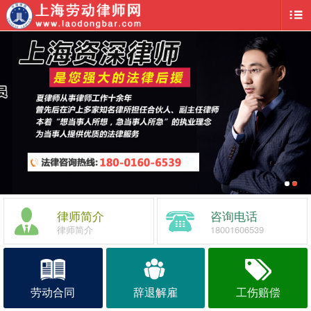
律师简介
咨询电话
律师简介
18001606539
劳动合同
辞退解雇
工伤赔偿