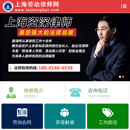
律师简介
咨询电话
律师简介
18001606539
劳动合同
辞退解雇
工伤赔偿